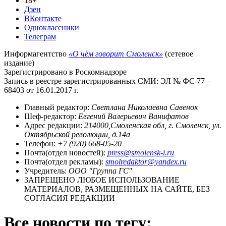
18+
Дзен
ВКонтакте
Одноклассники
Телеграм
Информагентство
«О чём говорит Смоленск»
(сетевое
издание)
Зарегистрировано в Роскомнадзоре
Запись в реестре зарегистрированных СМИ: ЭЛ № ФС 77 –
68403 от 16.01.2017 г.
Главный редактор:
Светлана Николаевна Савенок
Шеф-редактор:
Евгений Валерьевич Ванифатов
Адрес редакции:
214000,Смоленская обл, г. Смоленск, ул.
Октябрьской революции, д.14а
Телефон:
+7 (920) 668-05-20
Почта(отдел новостей):
press@smolensk-i.ru
Почта(отдел рекламы):
smolredaktor@yandex.ru
Учредитель:
ООО "Группа ГС"
ЗАПРЕЩЕНО ЛЮБОЕ ИСПОЛЬЗОВАНИЕ
МАТЕРИАЛОВ, РАЗМЕЩЕННЫХ НА САЙТЕ, БЕЗ
СОГЛАСИЯ РЕДАКЦИИ
Все новости по тегу: