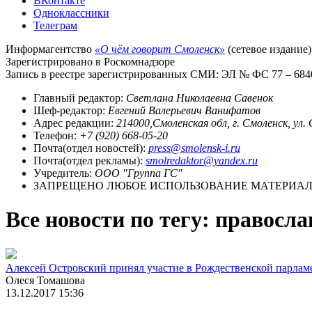
ВКонтакте
Одноклассники
Телеграм
Информагентство
«О чём говорит Смоленск»
(сетевое издание)
Зарегистрировано в Роскомнадзоре
Запись в реестре зарегистрированных СМИ: ЭЛ № ФС 77 – 68403
Главный редактор:
Светлана Николаевна Савенок
Шеф-редактор:
Евгений Валерьевич Ванифатов
Адрес редакции:
214000,Смоленская обл, г. Смоленск, ул.
Телефон:
+7 (920) 668-05-20
Почта(отдел новостей):
press@smolensk-i.ru
Почта(отдел рекламы):
smolredaktor@yandex.ru
Учредитель:
ООО "Группа ГС"
ЗАПРЕЩЕНО ЛЮБОЕ ИСПОЛЬЗОВАНИЕ МАТЕРИАЛО
Все новости по тегу: правос
Алексей Островский принял участие в Рождественской парлам
Олеся Томашова
13.12.2017 15:36