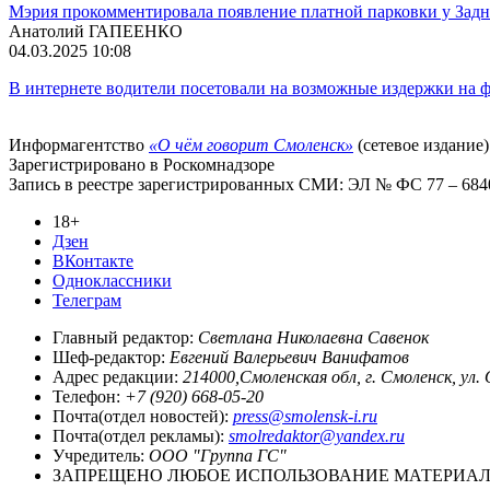
Мэрия прокомментировала появление платной парковки у Зад
Анатолий ГАПЕЕНКО
04.03.2025 10:08
В интернете водители посетовали на возможные издержки на ф
Информагентство
«О чём говорит Смоленск»
(сетевое издание)
Зарегистрировано в Роскомнадзоре
Запись в реестре зарегистрированных СМИ: ЭЛ № ФС 77 – 68403
18+
Дзен
ВКонтакте
Одноклассники
Телеграм
Главный редактор:
Светлана Николаевна Савенок
Шеф-редактор:
Евгений Валерьевич Ванифатов
Адрес редакции:
214000,Смоленская обл, г. Смоленск, ул.
Телефон:
+7 (920) 668-05-20
Почта(отдел новостей):
press@smolensk-i.ru
Почта(отдел рекламы):
smolredaktor@yandex.ru
Учредитель:
ООО "Группа ГС"
ЗАПРЕЩЕНО ЛЮБОЕ ИСПОЛЬЗОВАНИЕ МАТЕРИАЛО