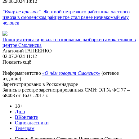
29.08.2024 18:12
"Вину не признал"
. Жертвой нетрезвого работника частного
извоза в смоленском райцентре стал ранее незнакомый ему
человек
Полиция отреагировала на кровавые разборки самокатчиков в
центре Смоленска
Анатолий ГАПЕЕНКО
02.07.2024 11:12
Показать ещё
Информагентство
«О чём говорит Смоленск»
(сетевое
издание)
Зарегистрировано в Роскомнадзоре
Запись в реестре зарегистрированных СМИ: ЭЛ № ФС 77 –
68403 от 16.01.2017 г.
18+
Дзен
ВКонтакте
Одноклассники
Телеграм
Главный редактор:
Светлана Николаевна Савенок