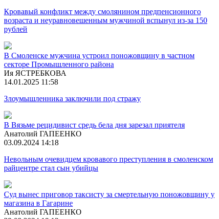
Кровавый конфликт между смолянином предпенсионного
возраста и неуравновешенным мужчиной вспынул из-за 150
рублей
В Смоленске мужчина устроил поножовщину в частном
секторе Промышленного района
Ия ЯСТРЕБКОВА
14.01.2025 11:58
Злоумышленника заключили под стражу
В Вязьме рецидивист средь бела дня зарезал приятеля
Анатолий ГАПЕЕНКО
03.09.2024 14:18
Невольным очевидцем кровавого преступления в смоленском
райцентре стал сын убийцы
Суд вынес приговор таксисту за смертельную поножовщину у
магазина в Гагарине
Анатолий ГАПЕЕНКО