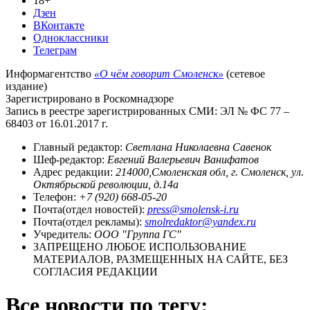
18+
Дзен
ВКонтакте
Одноклассники
Телеграм
Информагентство
«О чём говорит Смоленск»
(сетевое
издание)
Зарегистрировано в Роскомнадзоре
Запись в реестре зарегистрированных СМИ: ЭЛ № ФС 77 –
68403 от 16.01.2017 г.
Главный редактор:
Светлана Николаевна Савенок
Шеф-редактор:
Евгений Валерьевич Ванифатов
Адрес редакции:
214000,Смоленская обл, г. Смоленск, ул.
Октябрьской революции, д.14а
Телефон:
+7 (920) 668-05-20
Почта(отдел новостей):
press@smolensk-i.ru
Почта(отдел рекламы):
smolredaktor@yandex.ru
Учредитель:
ООО "Группа ГС"
ЗАПРЕЩЕНО ЛЮБОЕ ИСПОЛЬЗОВАНИЕ
МАТЕРИАЛОВ, РАЗМЕЩЕННЫХ НА САЙТЕ, БЕЗ
СОГЛАСИЯ РЕДАКЦИИ
Все новости по тегу: