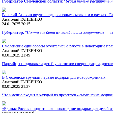
Губернатор Смоленской области
:
"Будем только расширять 
Василий Анохин вручил подарки юным смолянам в рамках «Ё
Анатолий ГАПЕЕНКО
24.01.2025 20:15
Губернатор
:
"Почти все дети из семей наших защитников — см
Смоленские единороссы отчитались о работе в новогодние пр
Анатолий ГАПЕЕНКО
03.01.2025 21:49
Партийцы поздравляли детей участников спецоперации, доста
В Смоленске вручили первые подарки для новорождённых
Анатолий ГАПЕЕНКО
03.01.2025 21:37
Что именно входит в каждый из презентов - смоленские медики
«Единая Россия» подготовила новогодние подарки для детей и