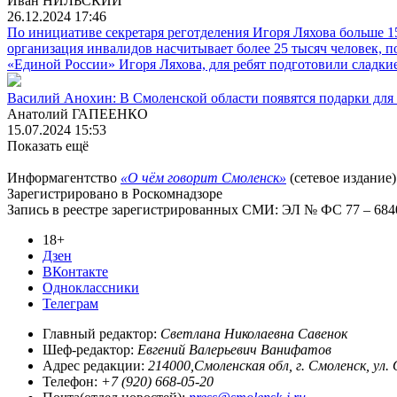
Иван НИЛЬСКИЙ
26.12.2024 17:46
По инициативе секретаря реготделения Игоря Ляхова больше 15
организация инвалидов насчитывает более 25 тысяч человек, п
«Единой России» Игоря Ляхова, для ребят подготовили сладки
Василий Анохин: В Смоленской области появятся подарки дл
Анатолий ГАПЕЕНКО
15.07.2024 15:53
Показать ещё
Информагентство
«О чём говорит Смоленск»
(сетевое издание)
Зарегистрировано в Роскомнадзоре
Запись в реестре зарегистрированных СМИ: ЭЛ № ФС 77 – 68403
18+
Дзен
ВКонтакте
Одноклассники
Телеграм
Главный редактор:
Светлана Николаевна Савенок
Шеф-редактор:
Евгений Валерьевич Ванифатов
Адрес редакции:
214000,Смоленская обл, г. Смоленск, ул.
Телефон:
+7 (920) 668-05-20