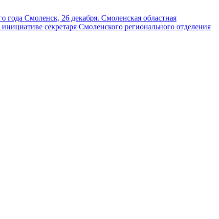
о года Смоленск, 26 декабря. Смоленская областная
по инициативе секретаря Смоленского регионального отделения