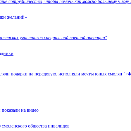
наше сотрудничество, чтобы помочь как можно большему числ
лки желаний»
оленских участников специальной военной операции"
аздники
вляли подарки на передовую, исполняли мечты юных смолян [
+
 показали на видео
з смоленского общества инвалидов