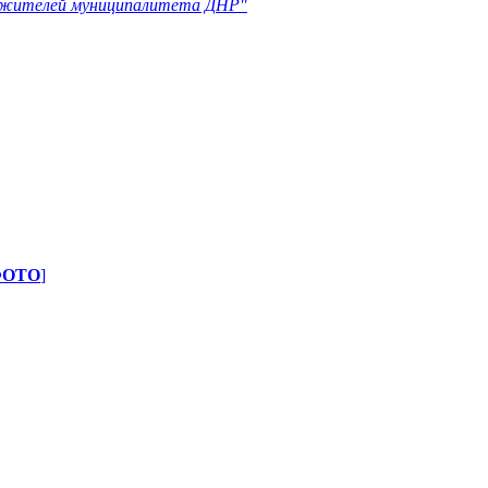
у жителей муниципалитета ДНР"
ФОТО
]