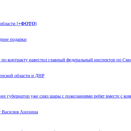
области [
+ФОТО
]
дние подарки
 по контракту навестил главный федеральный инспектор по См
енской области и ДНР
ее губернатор уже снял шары с пожеланиями ребят вместе с ко
т Василия Анохина