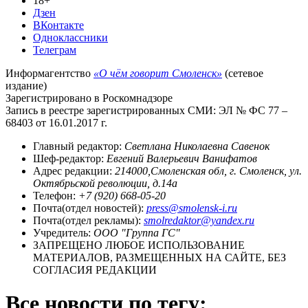
18+
Дзен
ВКонтакте
Одноклассники
Телеграм
Информагентство
«О чём говорит Смоленск»
(сетевое
издание)
Зарегистрировано в Роскомнадзоре
Запись в реестре зарегистрированных СМИ: ЭЛ № ФС 77 –
68403 от 16.01.2017 г.
Главный редактор:
Светлана Николаевна Савенок
Шеф-редактор:
Евгений Валерьевич Ванифатов
Адрес редакции:
214000,Смоленская обл, г. Смоленск, ул.
Октябрьской революции, д.14а
Телефон:
+7 (920) 668-05-20
Почта(отдел новостей):
press@smolensk-i.ru
Почта(отдел рекламы):
smolredaktor@yandex.ru
Учредитель:
ООО "Группа ГС"
ЗАПРЕЩЕНО ЛЮБОЕ ИСПОЛЬЗОВАНИЕ
МАТЕРИАЛОВ, РАЗМЕЩЕННЫХ НА САЙТЕ, БЕЗ
СОГЛАСИЯ РЕДАКЦИИ
Все новости по тегу: