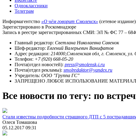
ВКонтакте
Одноклассники
Телеграм
Информагентство
«О чём говорит Смоленск»
(сетевое издание)
Зарегистрировано в Роскомнадзоре
Запись в реестре зарегистрированных СМИ: ЭЛ № ФС 77 – 68403
Главный редактор:
Светлана Николаевна Савенок
Шеф-редактор:
Евгений Валерьевич Ванифатов
Адрес редакции:
214000,Смоленская обл, г. Смоленск, ул.
Телефон:
+7 (920) 668-05-20
Почта(отдел новостей):
press@smolensk-i.ru
Почта(отдел рекламы):
smolredaktor@yandex.ru
Учредитель:
ООО "Группа ГС"
ЗАПРЕЩЕНО ЛЮБОЕ ИСПОЛЬЗОВАНИЕ МАТЕРИАЛО
Все новости по тегу: по встре
Стали известны подробности страшного ДТП с 5 пострадавши
Олеся Томашова
05.12.2017 09:31