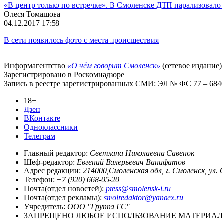
«В центр только по встречке». В Смоленске ДТП парализовал
Олеся Томашова
04.12.2017 17:58
В сети появилось фото с места происшествия
Информагентство
«О чём говорит Смоленск»
(сетевое издание)
Зарегистрировано в Роскомнадзоре
Запись в реестре зарегистрированных СМИ: ЭЛ № ФС 77 – 68403
18+
Дзен
ВКонтакте
Одноклассники
Телеграм
Главный редактор:
Светлана Николаевна Савенок
Шеф-редактор:
Евгений Валерьевич Ванифатов
Адрес редакции:
214000,Смоленская обл, г. Смоленск, ул.
Телефон:
+7 (920) 668-05-20
Почта(отдел новостей):
press@smolensk-i.ru
Почта(отдел рекламы):
smolredaktor@yandex.ru
Учредитель:
ООО "Группа ГС"
ЗАПРЕЩЕНО ЛЮБОЕ ИСПОЛЬЗОВАНИЕ МАТЕРИАЛО