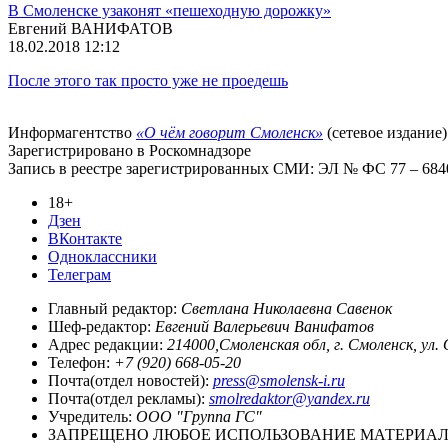
В Смоленске узаконят «пешеходную дорожку»
Евгений ВАНИФАТОВ
18.02.2018 12:12
После этого так просто уже не проедешь
Информагентство
«О чём говорит Смоленск»
(сетевое издание)
Зарегистрировано в Роскомнадзоре
Запись в реестре зарегистрированных СМИ: ЭЛ № ФС 77 – 68403
18+
Дзен
ВКонтакте
Одноклассники
Телеграм
Главный редактор:
Светлана Николаевна Савенок
Шеф-редактор:
Евгений Валерьевич Ванифатов
Адрес редакции:
214000,Смоленская обл, г. Смоленск, ул.
Телефон:
+7 (920) 668-05-20
Почта(отдел новостей):
press@smolensk-i.ru
Почта(отдел рекламы):
smolredaktor@yandex.ru
Учредитель:
ООО "Группа ГС"
ЗАПРЕЩЕНО ЛЮБОЕ ИСПОЛЬЗОВАНИЕ МАТЕРИАЛО