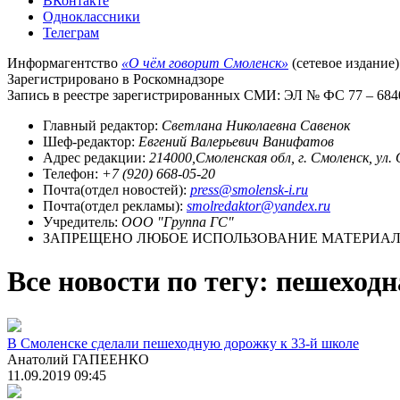
ВКонтакте
Одноклассники
Телеграм
Информагентство
«О чём говорит Смоленск»
(сетевое издание)
Зарегистрировано в Роскомнадзоре
Запись в реестре зарегистрированных СМИ: ЭЛ № ФС 77 – 68403
Главный редактор:
Светлана Николаевна Савенок
Шеф-редактор:
Евгений Валерьевич Ванифатов
Адрес редакции:
214000,Смоленская обл, г. Смоленск, ул.
Телефон:
+7 (920) 668-05-20
Почта(отдел новостей):
press@smolensk-i.ru
Почта(отдел рекламы):
smolredaktor@yandex.ru
Учредитель:
ООО "Группа ГС"
ЗАПРЕЩЕНО ЛЮБОЕ ИСПОЛЬЗОВАНИЕ МАТЕРИАЛО
Все новости по тегу: пешеход
В Смоленске сделали пешеходную дорожку к 33-й школе
Анатолий ГАПЕЕНКО
11.09.2019 09:45