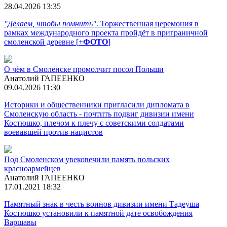
28.04.2026 13:35
"Делаем, чтобы помнить"
. Торжественная церемония в
рамках международного проекта пройдёт в приграничной
смоленской деревне [
+ФОТО
]
О чём в Смоленске промолчит посол Польши
Анатолий ГАПЕЕНКО
09.04.2026 11:30
Историки и общественники пригласили дипломата в
Смоленскую область - почтить подвиг дивизии имени
Костюшко, плечом к плечу с советскими солдатами
воевавшей против нацистов
Под Смоленском увековечили память польских
красноармейцев
Анатолий ГАПЕЕНКО
17.01.2021 18:32
Памятный знак в честь воинов дивизии имени Тадеуша
Костюшко установили к памятной дате освобождения
Варшавы