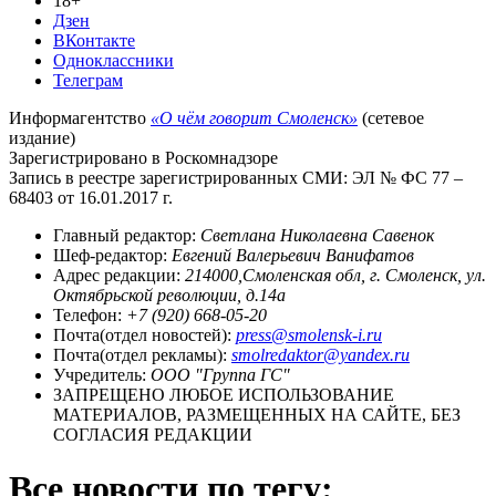
18+
Дзен
ВКонтакте
Одноклассники
Телеграм
Информагентство
«О чём говорит Смоленск»
(сетевое
издание)
Зарегистрировано в Роскомнадзоре
Запись в реестре зарегистрированных СМИ: ЭЛ № ФС 77 –
68403 от 16.01.2017 г.
Главный редактор:
Светлана Николаевна Савенок
Шеф-редактор:
Евгений Валерьевич Ванифатов
Адрес редакции:
214000,Смоленская обл, г. Смоленск, ул.
Октябрьской революции, д.14а
Телефон:
+7 (920) 668-05-20
Почта(отдел новостей):
press@smolensk-i.ru
Почта(отдел рекламы):
smolredaktor@yandex.ru
Учредитель:
ООО "Группа ГС"
ЗАПРЕЩЕНО ЛЮБОЕ ИСПОЛЬЗОВАНИЕ
МАТЕРИАЛОВ, РАЗМЕЩЕННЫХ НА САЙТЕ, БЕЗ
СОГЛАСИЯ РЕДАКЦИИ
Все новости по тегу: