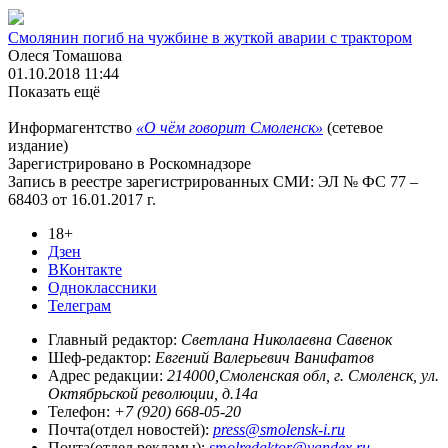
Смолянин погиб на чужбине в жуткой аварии с трактором
Олеся Томашова
01.10.2018 11:44
Показать ещё
Информагентство
«О чём говорит Смоленск»
(сетевое
издание)
Зарегистрировано в Роскомнадзоре
Запись в реестре зарегистрированных СМИ: ЭЛ № ФС 77 –
68403 от 16.01.2017 г.
18+
Дзен
ВКонтакте
Одноклассники
Телеграм
Главный редактор:
Светлана Николаевна Савенок
Шеф-редактор:
Евгений Валерьевич Ванифатов
Адрес редакции:
214000,Смоленская обл, г. Смоленск, ул.
Октябрьской революции, д.14а
Телефон:
+7 (920) 668-05-20
Почта(отдел новостей):
press@smolensk-i.ru
Почта(отдел рекламы):
smolredaktor@yandex.ru