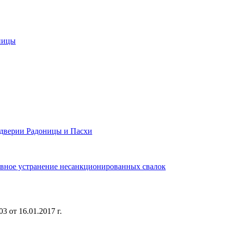
оницы
ддверии Радоницы и Пасхи
ивное устранение несанкционированных свалок
 от 16.01.2017 г.