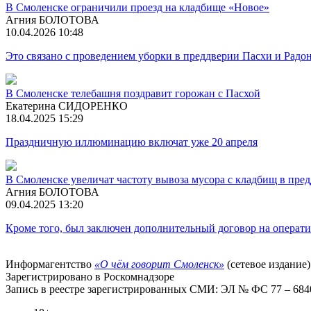
В Смоленске ограничили проезд на кладбище «Новое»
Агния БОЛОТОВА
10.04.2026 10:48
Это связано с проведением уборки в преддверии Пасхи и Рад
В Смоленске телебашня поздравит горожан с Пасхой
Екатерина СИДОРЕНКО
18.04.2025 15:29
Праздничную иллюминацию включат уже 20 апреля
В Смоленске увеличат частоту вывоза мусора с кладбищ в пре
Агния БОЛОТОВА
09.04.2025 13:20
Кроме того, был заключен дополнительный договор на операт
Информагентство
«О чём говорит Смоленск»
(сетевое издание)
Зарегистрировано в Роскомнадзоре
Запись в реестре зарегистрированных СМИ: ЭЛ № ФС 77 – 68403