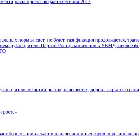
мментировал проект бюджета региона-2017
альных норм за свет не будет, газификация продолжается, траг
ем, руководитель Партии Роста, назначения в УВМД, первое фот
АГО
й руководитель «Партии роста», освещение дворов, закрытые гр
и роста»
ает бизнес, привлекает в наш регион инвесторов, и региональн