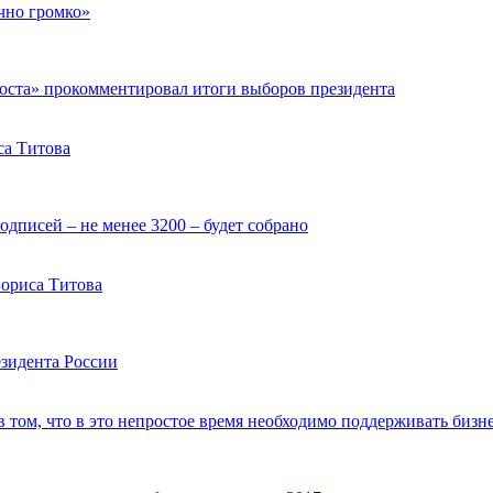
чно громко»
роста» прокомментировал итоги выборов президента
са Титова
подписей – не менее 3200 – будет собрано
Бориса Титова
езидента России
том, что в это непростое время необходимо поддерживать бизн