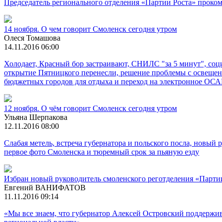
Председатель регионального отделения «Партии Роста» проко
14 ноября. О чем говорит Смоленск сегодня утром
Олеся Томашова
14.11.2016 06:00
Холодает, Красный бор застраивают, СНИЛС "за 5 минут", соци
открытие Пятницкого перенесли, решение проблемы с освещени
бюджетных городов для отдыха и переход на электронное ОС
12 ноября. О чём говорит Смоленск сегодня утром
Ульяна Шерпакова
12.11.2016 08:00
Слабая метель, встреча губернатора и польского посла, новы
первое фото Смоленска и тюремный срок за пьяную езду
Избран новый руководитель смоленского реготделения «Парти
Евгений ВАНИФАТОВ
11.11.2016 09:14
«Мы все знаем, что губернатор Алексей Островский поддержив