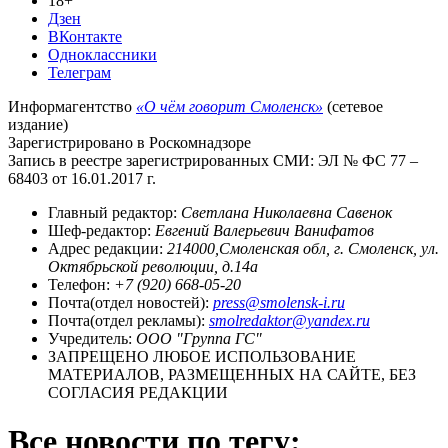
18+
Дзен
ВКонтакте
Одноклассники
Телеграм
Информагентство
«О чём говорит Смоленск»
(сетевое
издание)
Зарегистрировано в Роскомнадзоре
Запись в реестре зарегистрированных СМИ: ЭЛ № ФС 77 –
68403 от 16.01.2017 г.
Главный редактор:
Светлана Николаевна Савенок
Шеф-редактор:
Евгений Валерьевич Ванифатов
Адрес редакции:
214000,Смоленская обл, г. Смоленск, ул.
Октябрьской революции, д.14а
Телефон:
+7 (920) 668-05-20
Почта(отдел новостей):
press@smolensk-i.ru
Почта(отдел рекламы):
smolredaktor@yandex.ru
Учредитель:
ООО "Группа ГС"
ЗАПРЕЩЕНО ЛЮБОЕ ИСПОЛЬЗОВАНИЕ
МАТЕРИАЛОВ, РАЗМЕЩЕННЫХ НА САЙТЕ, БЕЗ
СОГЛАСИЯ РЕДАКЦИИ
Все новости по тегу: