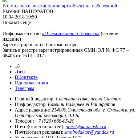
В Смоленске восстановили арт-объект на набережной
Евгений ВАНИФАТОВ
10.04.2018 10:50
Показать ещё
Информагентство
«О чём говорит Смоленск»
(сетевое
издание)
Зарегистрировано в Роскомнадзоре
Запись в реестре зарегистрированных СМИ: ЭЛ № ФС 77 –
68403 от 16.01.2017 г.
18+
Дзен
ВКонтакте
Одноклассники
Телеграм
Главный редактор:
Светлана Николаевна Савенок
Шеф-редактор:
Евгений Валерьевич Ванифатов
Адрес редакции:
214000,Смоленская обл, г. Смоленск, ул.
Октябрьской революции, д.14а
Телефон:
+7 (920) 668-05-20
Почта(отдел новостей):
press@smolensk-i.ru
Почта(отдел рекламы):
smolredaktor@yandex.ru
Учредитель:
ООО "Группа ГС"