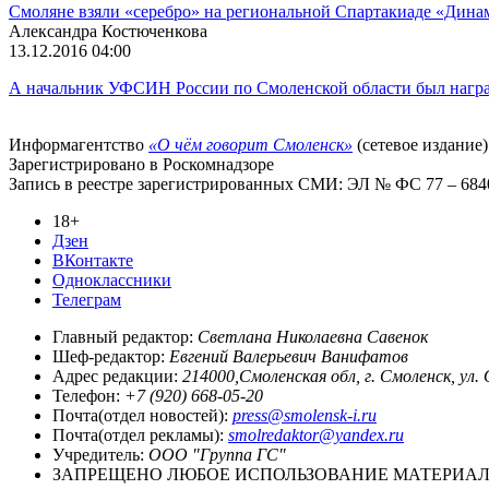
Смоляне взяли «серебро» на региональной Спартакиаде «Дина
Александра Костюченкова
13.12.2016 04:00
А начальник УФСИН России по Смоленской области был нагр
Информагентство
«О чём говорит Смоленск»
(сетевое издание)
Зарегистрировано в Роскомнадзоре
Запись в реестре зарегистрированных СМИ: ЭЛ № ФС 77 – 68403
18+
Дзен
ВКонтакте
Одноклассники
Телеграм
Главный редактор:
Светлана Николаевна Савенок
Шеф-редактор:
Евгений Валерьевич Ванифатов
Адрес редакции:
214000,Смоленская обл, г. Смоленск, ул.
Телефон:
+7 (920) 668-05-20
Почта(отдел новостей):
press@smolensk-i.ru
Почта(отдел рекламы):
smolredaktor@yandex.ru
Учредитель:
ООО "Группа ГС"
ЗАПРЕЩЕНО ЛЮБОЕ ИСПОЛЬЗОВАНИЕ МАТЕРИАЛО