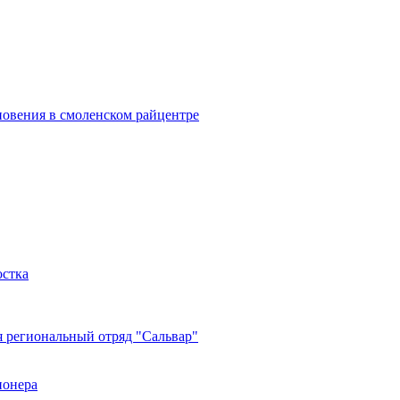
новения в смоленском райцентре
остка
я региональный отряд "Сальвар"
ионера