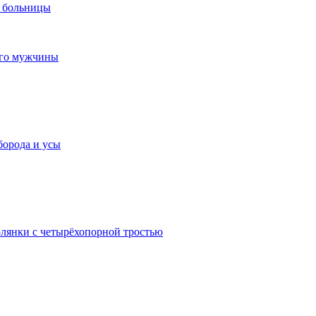
а больницы
его мужчины
борода и усы
лянки с четырёхопорной тростью