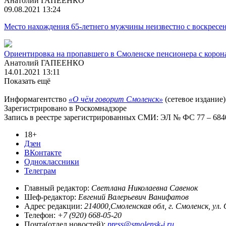
Анатолий ГАПЕЕНКО
09.08.2021 13:24
Место нахождения 65-летнего мужчины неизвестно с воскресе
Ориентировка на пропавшего в Смоленске пенсионера с корон
Анатолий ГАПЕЕНКО
14.01.2021 13:11
Показать ещё
Информагентство
«О чём говорит Смоленск»
(сетевое издание)
Зарегистрировано в Роскомнадзоре
Запись в реестре зарегистрированных СМИ: ЭЛ № ФС 77 – 68403
18+
Дзен
ВКонтакте
Одноклассники
Телеграм
Главный редактор:
Светлана Николаевна Савенок
Шеф-редактор:
Евгений Валерьевич Ванифатов
Адрес редакции:
214000,Смоленская обл, г. Смоленск, ул.
Телефон:
+7 (920) 668-05-20
Почта(отдел новостей):
press@smolensk-i.ru