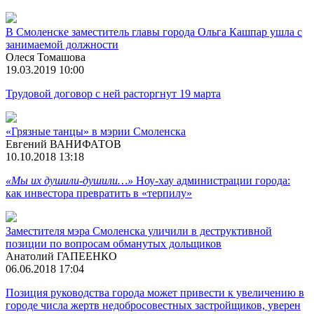
В Смоленске заместитель главы города Ольга Кашпар ушла с
занимаемой должности
Олеся Томашова
19.03.2019 10:00
Трудовой договор с ней расторгнут 19 марта
«Грязные танцы» в мэрии Смоленска
Евгений ВАНИФАТОВ
10.10.2018 13:18
«Мы их душили-душили…»
Ноу-хау администрации города:
как инвестора превратить в «терпилу»
Заместителя мэра Смоленска уличили в деструктивной
позиции по вопросам обманутых дольщиков
Анатолий ГАПЕЕНКО
06.06.2018 17:04
Позиция руководства города может привести к увеличению в
городе числа жертв недобросовестных застройщиков, уверен