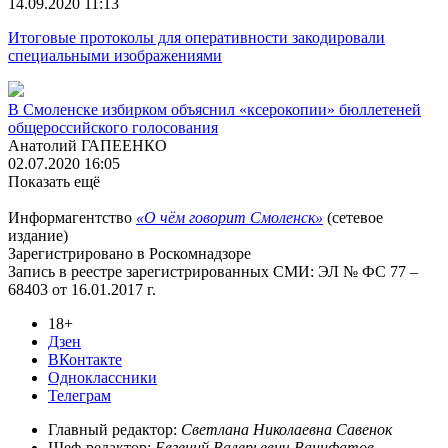
14.09.2020 11:13
Итоговые протоколы для оперативности закодировали
специальными изображениями
В Смоленске избирком объяснил «ксерокопии» бюллетеней
общероссийского голосования
Анатолий ГАПЕЕНКО
02.07.2020 16:05
Показать ещё
Информагентство
«О чём говорит Смоленск»
(сетевое
издание)
Зарегистрировано в Роскомнадзоре
Запись в реестре зарегистрированных СМИ: ЭЛ № ФС 77 –
68403 от 16.01.2017 г.
18+
Дзен
ВКонтакте
Одноклассники
Телеграм
Главный редактор:
Светлана Николаевна Савенок
Шеф-редактор:
Евгений Валерьевич Ванифатов