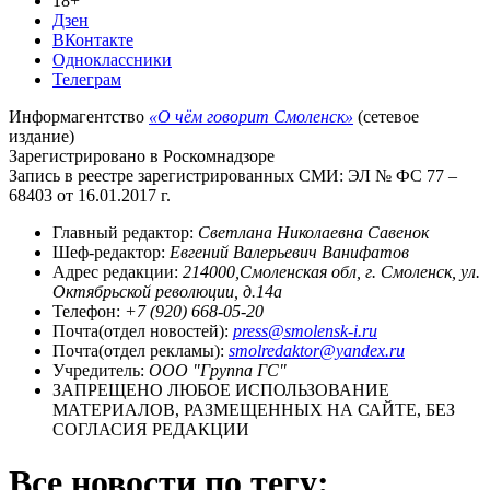
18+
Дзен
ВКонтакте
Одноклассники
Телеграм
Информагентство
«О чём говорит Смоленск»
(сетевое
издание)
Зарегистрировано в Роскомнадзоре
Запись в реестре зарегистрированных СМИ: ЭЛ № ФС 77 –
68403 от 16.01.2017 г.
Главный редактор:
Светлана Николаевна Савенок
Шеф-редактор:
Евгений Валерьевич Ванифатов
Адрес редакции:
214000,Смоленская обл, г. Смоленск, ул.
Октябрьской революции, д.14а
Телефон:
+7 (920) 668-05-20
Почта(отдел новостей):
press@smolensk-i.ru
Почта(отдел рекламы):
smolredaktor@yandex.ru
Учредитель:
ООО "Группа ГС"
ЗАПРЕЩЕНО ЛЮБОЕ ИСПОЛЬЗОВАНИЕ
МАТЕРИАЛОВ, РАЗМЕЩЕННЫХ НА САЙТЕ, БЕЗ
СОГЛАСИЯ РЕДАКЦИИ
Все новости по тегу: