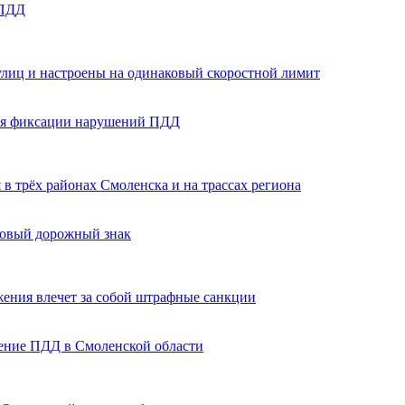
 ПДД
улиц и настроены на одинаковый скоростной лимит
 для фиксации нарушений ПДД
в трёх районах Смоленска и на трассах региона
новый дорожный знак
ения влечет за собой штрафные санкции
ение ПДД в Смоленской области