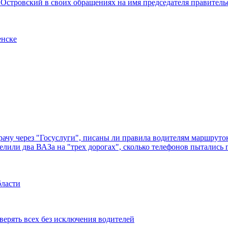
 Островский в своих обращениях на имя председателя правител
енске
у через "Госуслуги", писаны ли правила водителям маршруток, 
оделили два ВАЗа на "трех дорогах", сколько телефонов пыталис
бласти
ерять всех без исключения водителей