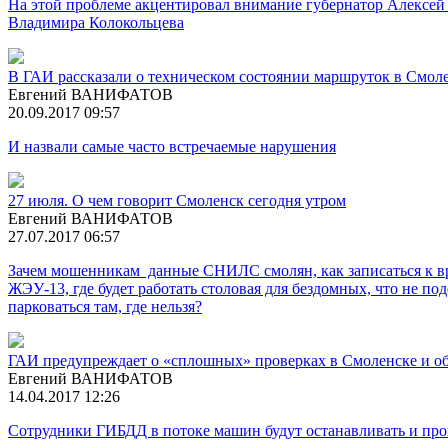
На этой проблеме акцентировал внимание губернатор Алексей
Владимира Колокольцева
В ГАИ рассказали о техническом состоянии маршруток в Смол
Евгений ВАНИФАТОВ
20.09.2017 09:57
И назвали самые часто встречаемые нарушения
27 июля. О чем говорит Смоленск сегодня утром
Евгений ВАНИФАТОВ
27.07.2017 06:57
Зачем мошенникам данные СНИЛС смолян, как записаться к врач
ЖЭУ-13, где будет работать столовая для бездомных, что не п
парковаться там, где нельзя?
ГАИ предупреждает о «сплошных» проверках в Смоленске и о
Евгений ВАНИФАТОВ
14.04.2017 12:26
Сотрудники ГИБДД в потоке машин будут останавливать и пров