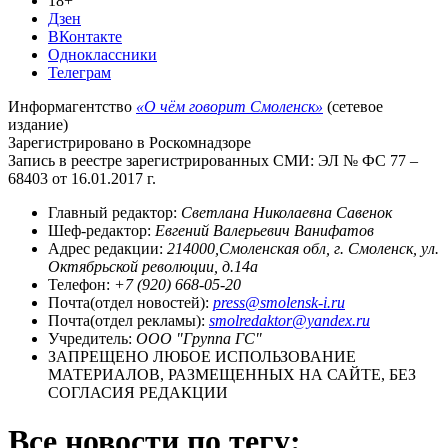
18+
Дзен
ВКонтакте
Одноклассники
Телеграм
Информагентство
«О чём говорит Смоленск»
(сетевое
издание)
Зарегистрировано в Роскомнадзоре
Запись в реестре зарегистрированных СМИ: ЭЛ № ФС 77 –
68403 от 16.01.2017 г.
Главный редактор:
Светлана Николаевна Савенок
Шеф-редактор:
Евгений Валерьевич Ванифатов
Адрес редакции:
214000,Смоленская обл, г. Смоленск, ул.
Октябрьской революции, д.14а
Телефон:
+7 (920) 668-05-20
Почта(отдел новостей):
press@smolensk-i.ru
Почта(отдел рекламы):
smolredaktor@yandex.ru
Учредитель:
ООО "Группа ГС"
ЗАПРЕЩЕНО ЛЮБОЕ ИСПОЛЬЗОВАНИЕ
МАТЕРИАЛОВ, РАЗМЕЩЕННЫХ НА САЙТЕ, БЕЗ
СОГЛАСИЯ РЕДАКЦИИ
Все новости по тегу: