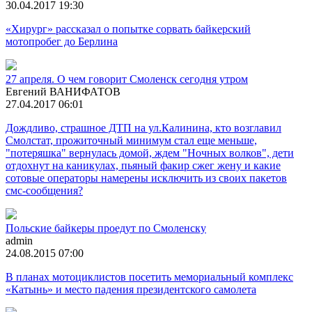
30.04.2017 19:30
«Хирург» рассказал о попытке сорвать байкерский
мотопробег до Берлина
27 апреля. О чем говорит Смоленск сегодня утром
Евгений ВАНИФАТОВ
27.04.2017 06:01
Дождливо, страшное ДТП на ул.Калинина, кто возглавил
Смолстат, прожиточный минимум стал еще меньше,
"потеряшка" вернулась домой, ждем "Ночных волков", дети
отдохнут на каникулах, пьяный факир сжег жену и какие
сотовые операторы намерены исключить из своих пакетов
смс-сообщения?
Польские байкеры проедут по Смоленску
admin
24.08.2015 07:00
В планах мотоциклистов посетить мемориальный комплекс
«Катынь» и место падения президентского самолета