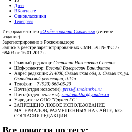
18+
Дзен
ВКонтакте
Одноклассники
Телеграм
Информагентство
«О чём говорит Смоленск»
(сетевое
издание)
Зарегистрировано в Роскомнадзоре
Запись в реестре зарегистрированных СМИ: ЭЛ № ФС 77 –
68403 от 16.01.2017 г.
Главный редактор:
Светлана Николаевна Савенок
Шеф-редактор:
Евгений Валерьевич Ванифатов
Адрес редакции:
214000,Смоленская обл, г. Смоленск, ул.
Октябрьской революции, д.14а
Телефон:
+7 (920) 668-05-20
Почта(отдел новостей):
press@smolensk-i.ru
Почта(отдел рекламы):
smolredaktor@yandex.ru
Учредитель:
ООО "Группа ГС"
ЗАПРЕЩЕНО ЛЮБОЕ ИСПОЛЬЗОВАНИЕ
МАТЕРИАЛОВ, РАЗМЕЩЕННЫХ НА САЙТЕ, БЕЗ
СОГЛАСИЯ РЕДАКЦИИ
Все новости по тегу: