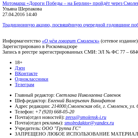
Мотомарш «Дороги Победы – на Берлин» пройдёт через Смоле
Ульяна Шерпакова
27.04.2016 14:40
Традиционную акцию, посвящённую очередной годовщине побе
Информагентство
«О чём говорит Смоленск»
(сетевое издание)
Зарегистрировано в Роскомнадзоре
Запись в реестре зарегистрированных СМИ: ЭЛ № ФС 77 – 68403
18+
Дзен
ВКонтакте
Одноклассники
Телеграм
Главный редактор:
Светлана Николаевна Савенок
Шеф-редактор:
Евгений Валерьевич Ванифатов
Адрес редакции:
214000,Смоленская обл, г. Смоленск, ул.
Телефон:
+7 (920) 668-05-20
Почта(отдел новостей):
press@smolensk-i.ru
Почта(отдел рекламы):
smolredaktor@yandex.ru
Учредитель:
ООО "Группа ГС"
ЗАПРЕЩЕНО ЛЮБОЕ ИСПОЛЬЗОВАНИЕ МАТЕРИАЛО