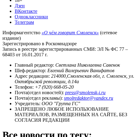
18+
Дзен
ВКонтакте
Одноклассники
Телеграм
Информагентство
«О чём говорит Смоленск»
(сетевое
издание)
Зарегистрировано в Роскомнадзоре
Запись в реестре зарегистрированных СМИ: ЭЛ № ФС 77 –
68403 от 16.01.2017 г.
Главный редактор:
Светлана Николаевна Савенок
Шеф-редактор:
Евгений Валерьевич Ванифатов
Адрес редакции:
214000,Смоленская обл, г. Смоленск, ул.
Октябрьской революции, д.14а
Телефон:
+7 (920) 668-05-20
Почта(отдел новостей):
press@smolensk-i.ru
Почта(отдел рекламы):
smolredaktor@yandex.ru
Учредитель:
ООО "Группа ГС"
ЗАПРЕЩЕНО ЛЮБОЕ ИСПОЛЬЗОВАНИЕ
МАТЕРИАЛОВ, РАЗМЕЩЕННЫХ НА САЙТЕ, БЕЗ
СОГЛАСИЯ РЕДАКЦИИ
Все новости по тегу: