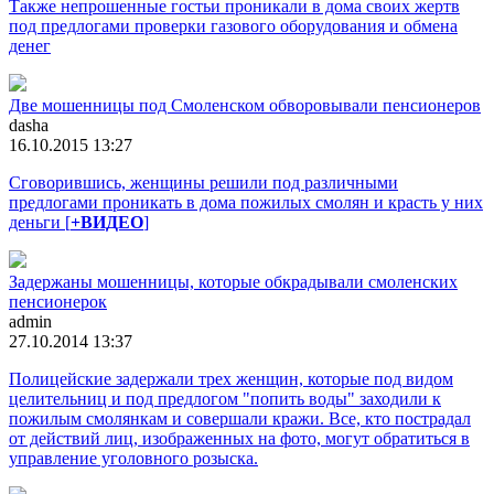
Также непрошенные гостьи проникали в дома своих жертв
под предлогами проверки газового оборудования и обмена
денег
Две мошенницы под Смоленском обворовывали пенсионеров
dasha
16.10.2015 13:27
Сговорившись, женщины решили под различными
предлогами проникать в дома пожилых смолян и красть у них
деньги [
+ВИДЕО
]
Задержаны мошенницы, которые обкрадывали смоленских
пенсионерок
admin
27.10.2014 13:37
Полицейские задержали трех женщин, которые под видом
целительниц и под предлогом "попить воды" заходили к
пожилым смолянкам и совершали кражи. Все, кто пострадал
от действий лиц, изображенных на фото, могут обратиться в
управление уголовного розыска.