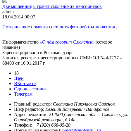
Две мошенницы грабят смоленских пенсионеров
admin
18.04.2014 00:07
Потерпевшие помогли составить фотороботы мошенниц.
Информагентство
«О чём говорит Смоленск»
(сетевое
издание)
Зарегистрировано в Роскомнадзоре
Запись в реестре зарегистрированных СМИ: ЭЛ № ФС 77 –
68403 от 16.01.2017 г.
18+
Дзен
ВКонтакте
Одноклассники
Телеграм
Главный редактор:
Светлана Николаевна Савенок
Шеф-редактор:
Евгений Валерьевич Ванифатов
Адрес редакции:
214000,Смоленская обл, г. Смоленск, ул.
Октябрьской революции, д.14а
Телефон:
+7 (920) 668-05-20
Почта(отдел новостей):
press@smolensk-i.ru