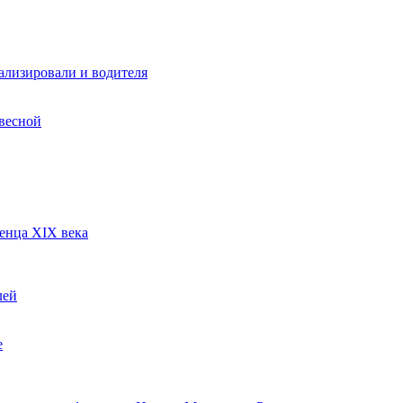
ализировали и водителя
 весной
енца XIX века
лей
е