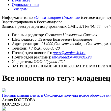
ВКонтакте
Одноклассники
Телеграм
Информагентство
«О чём говорит Смоленск»
(сетевое издание)
Зарегистрировано в Роскомнадзоре
Запись в реестре зарегистрированных СМИ: ЭЛ № ФС 77 – 68403
Главный редактор:
Светлана Николаевна Савенок
Шеф-редактор:
Евгений Валерьевич Ванифатов
Адрес редакции:
214000,Смоленская обл, г. Смоленск, ул.
Телефон:
+7 (920) 668-05-20
Почта(отдел новостей):
press@smolensk-i.ru
Почта(отдел рекламы):
smolredaktor@yandex.ru
Учредитель:
ООО "Группа ГС"
ЗАПРЕЩЕНО ЛЮБОЕ ИСПОЛЬЗОВАНИЕ МАТЕРИАЛО
Все новости по тегу: младенец
Перинатальный центр в Смоленске получил новое оборудован
Агния БОЛОТОВА
03.07.2026 13:13