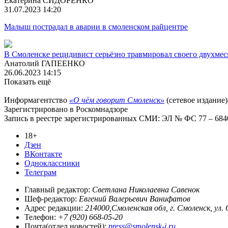
Екатерина СИДОРЕНКО
31.07.2023 14:20
Малыш пострадал в аварии в смоленском райцентре
В Смоленске рецидивист серьёзно травмировал своего двухмес
Анатолий ГАПЕЕНКО
26.06.2023 14:15
Показать ещё
Информагентство
«О чём говорит Смоленск»
(сетевое издание)
Зарегистрировано в Роскомнадзоре
Запись в реестре зарегистрированных СМИ: ЭЛ № ФС 77 – 68403
18+
Дзен
ВКонтакте
Одноклассники
Телеграм
Главный редактор:
Светлана Николаевна Савенок
Шеф-редактор:
Евгений Валерьевич Ванифатов
Адрес редакции:
214000,Смоленская обл, г. Смоленск, ул.
Телефон:
+7 (920) 668-05-20
Почта(отдел новостей):
press@smolensk-i.ru