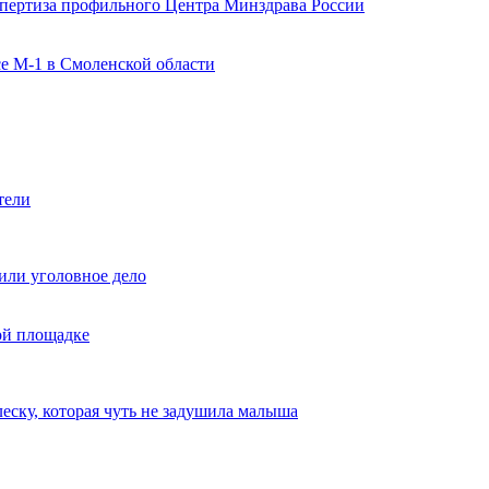
спертиза профильного Центра Минздрава России
е М-1 в Смоленской области
тели
или уголовное дело
ой площадке
еску, которая чуть не задушила малыша