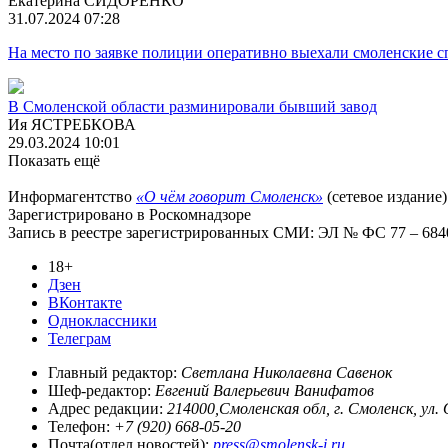
Екатерина СИДОРЕНКО
31.07.2024 07:28
На место по заявке полиции оперативно выехали смоленские с
В Смоленской области разминировали бывший завод
Ия ЯСТРЕБКОВА
29.03.2024 10:01
Показать ещё
Информагентство
«О чём говорит Смоленск»
(сетевое издание)
Зарегистрировано в Роскомнадзоре
Запись в реестре зарегистрированных СМИ: ЭЛ № ФС 77 – 68403
18+
Дзен
ВКонтакте
Одноклассники
Телеграм
Главный редактор:
Светлана Николаевна Савенок
Шеф-редактор:
Евгений Валерьевич Ванифатов
Адрес редакции:
214000,Смоленская обл, г. Смоленск, ул.
Телефон:
+7 (920) 668-05-20
Почта(отдел новостей):
press@smolensk-i.ru