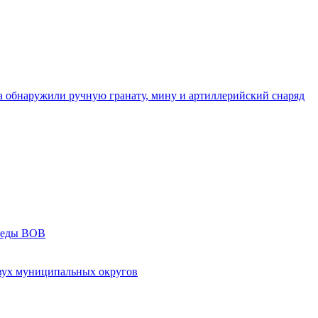
а обнаружили ручную гранату, мину и артиллерийский снаряд
следы ВОВ
двух муниципальных округов