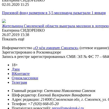
Екатерина СИДОРЕНКО
02.01.2020 11:25
Призовой фонд размером в 3,5 миллиарда разыграли 1 января
Жительница Смоленской области выиграла миллион в лотерею
Екатерина СИДОРЕНКО
26.07.2019 15:38
Показать ещё
Информагентство
«О чём говорит Смоленск»
(сетевое издание)
Зарегистрировано в Роскомнадзоре
Запись в реестре зарегистрированных СМИ: ЭЛ № ФС 77 – 68403
18+
Дзен
ВКонтакте
Одноклассники
Телеграм
Главный редактор:
Светлана Николаевна Савенок
Шеф-редактор:
Евгений Валерьевич Ванифатов
Адрес редакции:
214000,Смоленская обл, г. Смоленск, ул.
Телефон:
+7 (920) 668-05-20
Почта(отдел новостей):
press@smolensk-i.ru