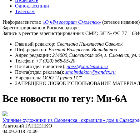
ВКонтакте
Одноклассники
Телеграм
Информагентство
«О чём говорит Смоленск»
(сетевое издание)
Зарегистрировано в Роскомнадзоре
Запись в реестре зарегистрированных СМИ: ЭЛ № ФС 77 – 68403
Главный редактор:
Светлана Николаевна Савенок
Шеф-редактор:
Евгений Валерьевич Ванифатов
Адрес редакции:
214000,Смоленская обл, г. Смоленск, ул.
Телефон:
+7 (920) 668-05-20
Почта(отдел новостей):
press@smolensk-i.ru
Почта(отдел рекламы):
smolredaktor@yandex.ru
Учредитель:
ООО "Группа ГС"
ЗАПРЕЩЕНО ЛЮБОЕ ИСПОЛЬЗОВАНИЕ МАТЕРИАЛО
Все новости по тегу: Ми-6А
Уличные художники из Смоленска «окрылили» дом в Салехард
Анатолий ГАПЕЕНКО
04.09.2018 20:49