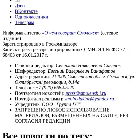
18+
Дзен
ВКонтакте
Одноклассники
Телеграм
Информагентство
«О чём говорит Смоленск»
(сетевое
издание)
Зарегистрировано в Роскомнадзоре
Запись в реестре зарегистрированных СМИ: ЭЛ № ФС 77 –
68403 от 16.01.2017 г.
Главный редактор:
Светлана Николаевна Савенок
Шеф-редактор:
Евгений Валерьевич Ванифатов
Адрес редакции:
214000,Смоленская обл, г. Смоленск, ул.
Октябрьской революции, д.14а
Телефон:
+7 (920) 668-05-20
Почта(отдел новостей):
press@smolensk-i.ru
Почта(отдел рекламы):
smolredaktor@yandex.ru
Учредитель:
ООО "Группа ГС"
ЗАПРЕЩЕНО ЛЮБОЕ ИСПОЛЬЗОВАНИЕ
МАТЕРИАЛОВ, РАЗМЕЩЕННЫХ НА САЙТЕ, БЕЗ
СОГЛАСИЯ РЕДАКЦИИ
Все новости по тегу: