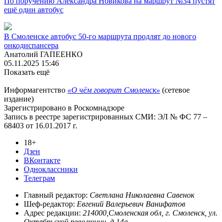
По поручению Александра Новикова на маршрут №34 пустят
ещё один автобус
В Смоленске автобус 50-го маршрута продлят до нового
онкодиспансера
Анатолий ГАПЕЕНКО
05.11.2025 15:46
Показать ещё
Информагентство
«О чём говорит Смоленск»
(сетевое
издание)
Зарегистрировано в Роскомнадзоре
Запись в реестре зарегистрированных СМИ: ЭЛ № ФС 77 –
68403 от 16.01.2017 г.
18+
Дзен
ВКонтакте
Одноклассники
Телеграм
Главный редактор:
Светлана Николаевна Савенок
Шеф-редактор:
Евгений Валерьевич Ванифатов
Адрес редакции:
214000,Смоленская обл, г. Смоленск, ул.
Октябрьской революции, д.14а