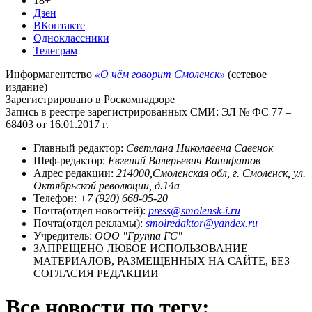
18+
Дзен
ВКонтакте
Одноклассники
Телеграм
Информагентство
«О чём говорит Смоленск»
(сетевое
издание)
Зарегистрировано в Роскомнадзоре
Запись в реестре зарегистрированных СМИ: ЭЛ № ФС 77 –
68403 от 16.01.2017 г.
Главный редактор:
Светлана Николаевна Савенок
Шеф-редактор:
Евгений Валерьевич Ванифатов
Адрес редакции:
214000,Смоленская обл, г. Смоленск, ул.
Октябрьской революции, д.14а
Телефон:
+7 (920) 668-05-20
Почта(отдел новостей):
press@smolensk-i.ru
Почта(отдел рекламы):
smolredaktor@yandex.ru
Учредитель:
ООО "Группа ГС"
ЗАПРЕЩЕНО ЛЮБОЕ ИСПОЛЬЗОВАНИЕ
МАТЕРИАЛОВ, РАЗМЕЩЕННЫХ НА САЙТЕ, БЕЗ
СОГЛАСИЯ РЕДАКЦИИ
Все новости по тегу: