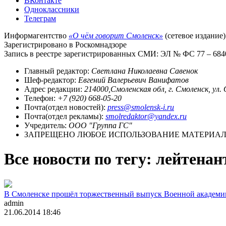
ВКонтакте
Одноклассники
Телеграм
Информагентство
«О чём говорит Смоленск»
(сетевое издание)
Зарегистрировано в Роскомнадзоре
Запись в реестре зарегистрированных СМИ: ЭЛ № ФС 77 – 68403
Главный редактор:
Светлана Николаевна Савенок
Шеф-редактор:
Евгений Валерьевич Ванифатов
Адрес редакции:
214000,Смоленская обл, г. Смоленск, ул.
Телефон:
+7 (920) 668-05-20
Почта(отдел новостей):
press@smolensk-i.ru
Почта(отдел рекламы):
smolredaktor@yandex.ru
Учредитель:
ООО "Группа ГС"
ЗАПРЕЩЕНО ЛЮБОЕ ИСПОЛЬЗОВАНИЕ МАТЕРИАЛО
Все новости по тегу: лейтена
В Смоленске прошёл торжественный выпуск Военной академи
admin
21.06.2014 18:46