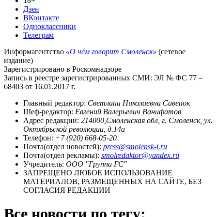
18+
Дзен
ВКонтакте
Одноклассники
Телеграм
Информагентство
«О чём говорит Смоленск»
(сетевое
издание)
Зарегистрировано в Роскомнадзоре
Запись в реестре зарегистрированных СМИ: ЭЛ № ФС 77 –
68403 от 16.01.2017 г.
Главный редактор:
Светлана Николаевна Савенок
Шеф-редактор:
Евгений Валерьевич Ванифатов
Адрес редакции:
214000,Смоленская обл, г. Смоленск, ул.
Октябрьской революции, д.14а
Телефон:
+7 (920) 668-05-20
Почта(отдел новостей):
press@smolensk-i.ru
Почта(отдел рекламы):
smolredaktor@yandex.ru
Учредитель:
ООО "Группа ГС"
ЗАПРЕЩЕНО ЛЮБОЕ ИСПОЛЬЗОВАНИЕ
МАТЕРИАЛОВ, РАЗМЕЩЕННЫХ НА САЙТЕ, БЕЗ
СОГЛАСИЯ РЕДАКЦИИ
Все новости по тегу: