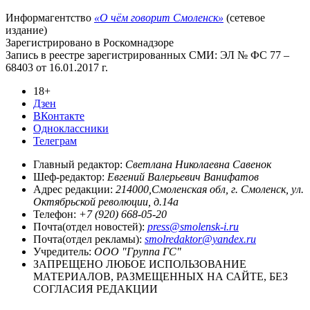
Информагентство
«О чём говорит Смоленск»
(сетевое
издание)
Зарегистрировано в Роскомнадзоре
Запись в реестре зарегистрированных СМИ: ЭЛ № ФС 77 –
68403 от 16.01.2017 г.
18+
Дзен
ВКонтакте
Одноклассники
Телеграм
Главный редактор:
Светлана Николаевна Савенок
Шеф-редактор:
Евгений Валерьевич Ванифатов
Адрес редакции:
214000,Смоленская обл, г. Смоленск, ул.
Октябрьской революции, д.14а
Телефон:
+7 (920) 668-05-20
Почта(отдел новостей):
press@smolensk-i.ru
Почта(отдел рекламы):
smolredaktor@yandex.ru
Учредитель:
ООО "Группа ГС"
ЗАПРЕЩЕНО ЛЮБОЕ ИСПОЛЬЗОВАНИЕ
МАТЕРИАЛОВ, РАЗМЕЩЕННЫХ НА САЙТЕ, БЕЗ
СОГЛАСИЯ РЕДАКЦИИ