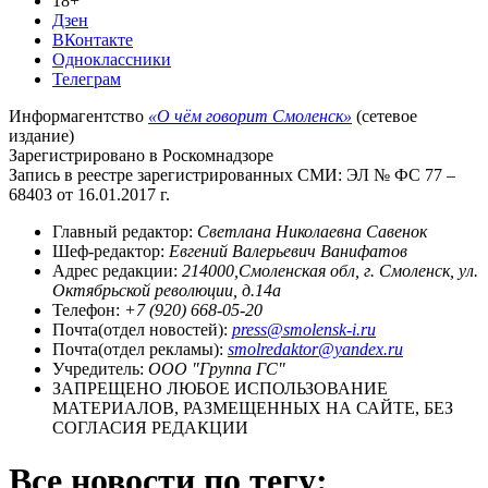
18+
Дзен
ВКонтакте
Одноклассники
Телеграм
Информагентство
«О чём говорит Смоленск»
(сетевое
издание)
Зарегистрировано в Роскомнадзоре
Запись в реестре зарегистрированных СМИ: ЭЛ № ФС 77 –
68403 от 16.01.2017 г.
Главный редактор:
Светлана Николаевна Савенок
Шеф-редактор:
Евгений Валерьевич Ванифатов
Адрес редакции:
214000,Смоленская обл, г. Смоленск, ул.
Октябрьской революции, д.14а
Телефон:
+7 (920) 668-05-20
Почта(отдел новостей):
press@smolensk-i.ru
Почта(отдел рекламы):
smolredaktor@yandex.ru
Учредитель:
ООО "Группа ГС"
ЗАПРЕЩЕНО ЛЮБОЕ ИСПОЛЬЗОВАНИЕ
МАТЕРИАЛОВ, РАЗМЕЩЕННЫХ НА САЙТЕ, БЕЗ
СОГЛАСИЯ РЕДАКЦИИ
Все новости по тегу: