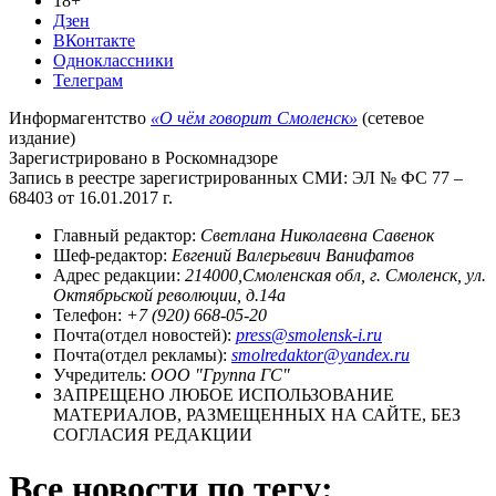
18+
Дзен
ВКонтакте
Одноклассники
Телеграм
Информагентство
«О чём говорит Смоленск»
(сетевое
издание)
Зарегистрировано в Роскомнадзоре
Запись в реестре зарегистрированных СМИ: ЭЛ № ФС 77 –
68403 от 16.01.2017 г.
Главный редактор:
Светлана Николаевна Савенок
Шеф-редактор:
Евгений Валерьевич Ванифатов
Адрес редакции:
214000,Смоленская обл, г. Смоленск, ул.
Октябрьской революции, д.14а
Телефон:
+7 (920) 668-05-20
Почта(отдел новостей):
press@smolensk-i.ru
Почта(отдел рекламы):
smolredaktor@yandex.ru
Учредитель:
ООО "Группа ГС"
ЗАПРЕЩЕНО ЛЮБОЕ ИСПОЛЬЗОВАНИЕ
МАТЕРИАЛОВ, РАЗМЕЩЕННЫХ НА САЙТЕ, БЕЗ
СОГЛАСИЯ РЕДАКЦИИ
Все новости по тегу: