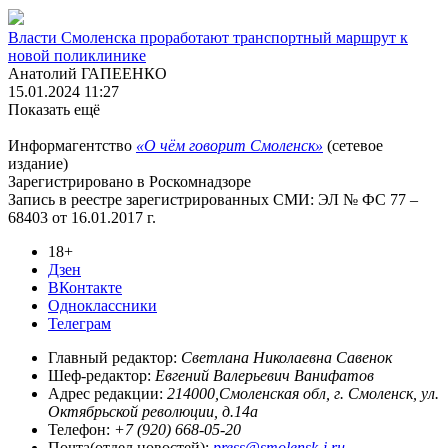
Власти Смоленска проработают транспортный маршрут к
новой поликлинике
Анатолий ГАПЕЕНКО
15.01.2024 11:27
Показать ещё
Информагентство
«О чём говорит Смоленск»
(сетевое
издание)
Зарегистрировано в Роскомнадзоре
Запись в реестре зарегистрированных СМИ: ЭЛ № ФС 77 –
68403 от 16.01.2017 г.
18+
Дзен
ВКонтакте
Одноклассники
Телеграм
Главный редактор:
Светлана Николаевна Савенок
Шеф-редактор:
Евгений Валерьевич Ванифатов
Адрес редакции:
214000,Смоленская обл, г. Смоленск, ул.
Октябрьской революции, д.14а
Телефон:
+7 (920) 668-05-20
Почта(отдел новостей):
press@smolensk-i.ru