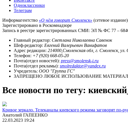
ВКонтакте
Одноклассники
Телеграм
Информагентство
«О чём говорит Смоленск»
(сетевое издание)
Зарегистрировано в Роскомнадзоре
Запись в реестре зарегистрированных СМИ: ЭЛ № ФС 77 – 68403
Главный редактор:
Светлана Николаевна Савенок
Шеф-редактор:
Евгений Валерьевич Ванифатов
Адрес редакции:
214000,Смоленская обл, г. Смоленск, ул.
Телефон:
+7 (920) 668-05-20
Почта(отдел новостей):
press@smolensk-i.ru
Почта(отдел рекламы):
smolredaktor@yandex.ru
Учредитель:
ООО "Группа ГС"
ЗАПРЕЩЕНО ЛЮБОЕ ИСПОЛЬЗОВАНИЕ МАТЕРИАЛО
Все новости по тегу: киевски
Кривое зеркало. Телеканалы киевского режима заговорят по-ру
Анатолий ГАПЕЕНКО
22.03.2023 19:24