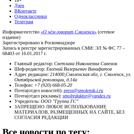
18+
Дзен
ВКонтакте
Одноклассники
Телеграм
Информагентство
«О чём говорит Смоленск»
(сетевое
издание)
Зарегистрировано в Роскомнадзоре
Запись в реестре зарегистрированных СМИ: ЭЛ № ФС 77 –
68403 от 16.01.2017 г.
Главный редактор:
Светлана Николаевна Савенок
Шеф-редактор:
Евгений Валерьевич Ванифатов
Адрес редакции:
214000,Смоленская обл, г. Смоленск, ул.
Октябрьской революции, д.14а
Телефон:
+7 (920) 668-05-20
Почта(отдел новостей):
press@smolensk-i.ru
Почта(отдел рекламы):
smolredaktor@yandex.ru
Учредитель:
ООО "Группа ГС"
ЗАПРЕЩЕНО ЛЮБОЕ ИСПОЛЬЗОВАНИЕ
МАТЕРИАЛОВ, РАЗМЕЩЕННЫХ НА САЙТЕ, БЕЗ
СОГЛАСИЯ РЕДАКЦИИ
Все новости по тегу: