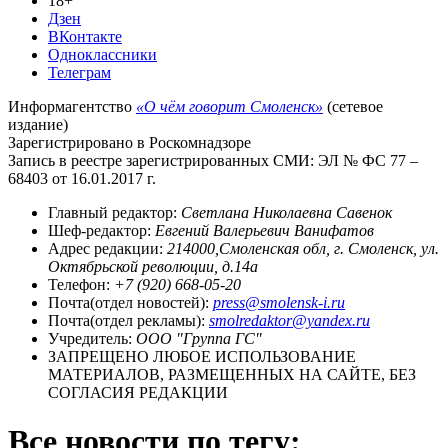
18+
Дзен
ВКонтакте
Одноклассники
Телеграм
Информагентство
«О чём говорит Смоленск»
(сетевое
издание)
Зарегистрировано в Роскомнадзоре
Запись в реестре зарегистрированных СМИ: ЭЛ № ФС 77 –
68403 от 16.01.2017 г.
Главный редактор:
Светлана Николаевна Савенок
Шеф-редактор:
Евгений Валерьевич Ванифатов
Адрес редакции:
214000,Смоленская обл, г. Смоленск, ул.
Октябрьской революции, д.14а
Телефон:
+7 (920) 668-05-20
Почта(отдел новостей):
press@smolensk-i.ru
Почта(отдел рекламы):
smolredaktor@yandex.ru
Учредитель:
ООО "Группа ГС"
ЗАПРЕЩЕНО ЛЮБОЕ ИСПОЛЬЗОВАНИЕ
МАТЕРИАЛОВ, РАЗМЕЩЕННЫХ НА САЙТЕ, БЕЗ
СОГЛАСИЯ РЕДАКЦИИ
Все новости по тегу: