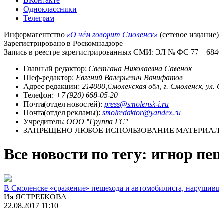
ВКонтакте
Одноклассники
Телеграм
Информагентство
«О чём говорит Смоленск»
(сетевое издание)
Зарегистрировано в Роскомнадзоре
Запись в реестре зарегистрированных СМИ: ЭЛ № ФС 77 – 68403
Главный редактор:
Светлана Николаевна Савенок
Шеф-редактор:
Евгений Валерьевич Ванифатов
Адрес редакции:
214000,Смоленская обл, г. Смоленск, ул.
Телефон:
+7 (920) 668-05-20
Почта(отдел новостей):
press@smolensk-i.ru
Почта(отдел рекламы):
smolredaktor@yandex.ru
Учредитель:
ООО "Группа ГС"
ЗАПРЕЩЕНО ЛЮБОЕ ИСПОЛЬЗОВАНИЕ МАТЕРИАЛО
Все новости по тегу: игнор пе
В Смоленске «сражение» пешехода и автомобилиста, нарушив
Ия ЯСТРЕБКОВА
22.08.2017 11:10