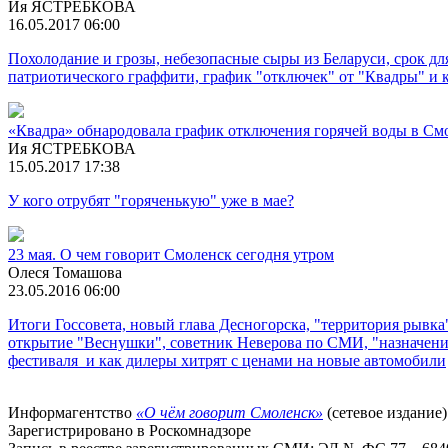
Ия ЯСТРЕБКОВА
16.05.2017 06:00
Похолодание и грозы, небезопасные сыры из Беларуси, срок дл
патриотического граффити, график "отключек" от "Квадры" и 
«Квадра» обнародовала график отключения горячей воды в См
Ия ЯСТРЕБКОВА
15.05.2017 17:38
У кого отрубят "горяченькую" уже в мае?
23 мая. О чем говорит Смоленск сегодня утром
Олеся Томашова
23.05.2016 06:00
Итоги Госсовета, новый глава Десногорска, "территория рывка
открытие "Веснушки", советник Неверова по СМИ, "назначение
фестиваля и как дилеры хитрят с ценами на новые автомобили
Информагентство
«О чём говорит Смоленск»
(сетевое издание)
Зарегистрировано в Роскомнадзоре