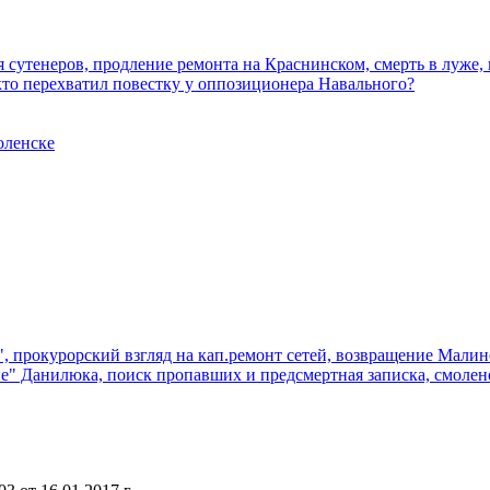
я сутенеров, продление ремонта на Краснинском, смерть в луже
кто перехватил повестку у оппозиционера Навального?
оленске
", прокурорский взгляд на кап.ремонт сетей, возвращение Мали
" Данилюка, поиск пропавших и предсмертная записка, смоленс