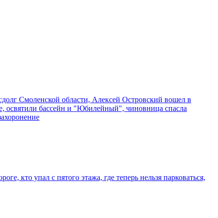
госдолг Смоленской области, Алексей Островский вошел в
вье, освятили бассейн и "Юбилейный", чиновница спасла
захоронение
оге, кто упал с пятого этажа, где теперь нельзя парковаться,