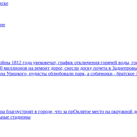
нске
оне
х войны 1812 года увековечат, график отключения горячей воды, 
200 миллионов на ремонт дорог, снесли доску почета в Заднепро
на Урицкого, нудисты облюбовали парк, а собачники - братское 
ра благоустроят в городе, что за прОклятое место на окружной дор
льные стадионы