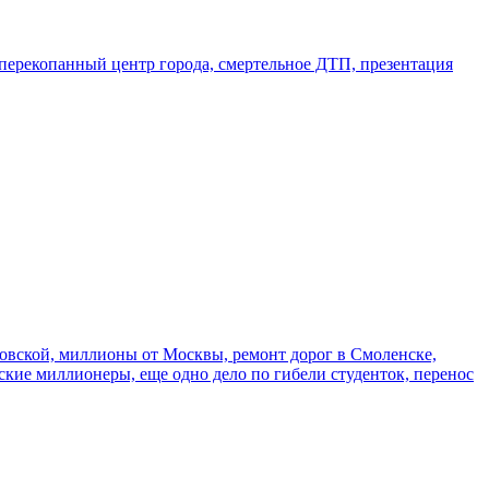
, перекопанный центр города, смертельное ДТП, презентация
новской, миллионы от Москвы, ремонт дорог в Смоленске,
кие миллионеры, еще одно дело по гибели студенток, перенос