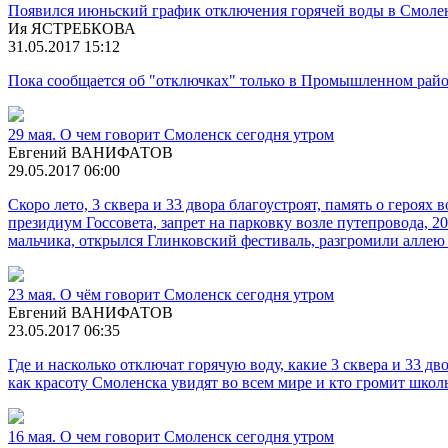
Появился июньский график отключения горячей воды в Смоле
Ия ЯСТРЕБКОВА
31.05.2017 15:12
Пока сообщается об "отключках" только в Промышленном рай
29 мая. О чем говорит Смоленск сегодня утром
Евгений ВАНИФАТОВ
29.05.2017 06:00
Скоро лето, 3 сквера и 33 двора благоустроят, память о героя
президиум Госсовета, запрет на парковку возле путепровода, 
мальчика, открылся Глинковский фестиваль, разгромили аллею 
23 мая. О чём говорит Смоленск сегодня утром
Евгений ВАНИФАТОВ
23.05.2017 06:35
Где и насколько отключат горячую воду, какие 3 сквера и 33 дво
как красоту Смоленска увидят во всем мире и кто громит шко
16 мая. О чем говорит Смоленск сегодня утром