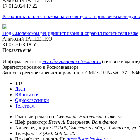
Анатолий ГАПЕЕНКО
17.01.2024 17:22
Разбойник напал с ножом на стоявшую за прилавком молодую 
Под Смоленском рецидивист избил и ограбил посетителя кафе
Анатолий ГАПЕЕНКО
31.07.2023 18:55
Показать ещё
Информагентство
«О чём говорит Смоленск»
(сетевое издание)
Зарегистрировано в Роскомнадзоре
Запись в реестре зарегистрированных СМИ: ЭЛ № ФС 77 – 68403
18+
Дзен
ВКонтакте
Одноклассники
Телеграм
Главный редактор:
Светлана Николаевна Савенок
Шеф-редактор:
Евгений Валерьевич Ванифатов
Адрес редакции:
214000,Смоленская обл, г. Смоленск, ул.
Телефон:
+7 (920) 668-05-20
Почта(отдел новостей):
press@smolensk-i.ru