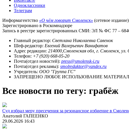
ВКонтакте
Одноклассники
Телеграм
Информагентство
«О чём говорит Смоленск»
(сетевое издание)
Зарегистрировано в Роскомнадзоре
Запись в реестре зарегистрированных СМИ: ЭЛ № ФС 77 – 68403
Главный редактор:
Светлана Николаевна Савенок
Шеф-редактор:
Евгений Валерьевич Ванифатов
Адрес редакции:
214000,Смоленская обл, г. Смоленск, ул.
Телефон:
+7 (920) 668-05-20
Почта(отдел новостей):
press@smolensk-i.ru
Почта(отдел рекламы):
smolredaktor@yandex.ru
Учредитель:
ООО "Группа ГС"
ЗАПРЕЩЕНО ЛЮБОЕ ИСПОЛЬЗОВАНИЕ МАТЕРИАЛО
Все новости по тегу: грабёж
Суд избрал меру пресечения за резонансное избиение в Смолен
Анатолий ГАПЕЕНКО
29.06.2026 16:43