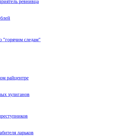
приятель ревнивца
ублей
о "горячим следам"
ком райцентре
ных хулиганов
преступников
абителя ларьков