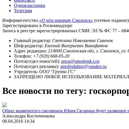
ВКонтакте
Одноклассники
Телеграм
Информагентство
«О чём говорит Смоленск»
(сетевое издание)
Зарегистрировано в Роскомнадзоре
Запись в реестре зарегистрированных СМИ: ЭЛ № ФС 77 – 68403
Главный редактор:
Светлана Николаевна Савенок
Шеф-редактор:
Евгений Валерьевич Ванифатов
Адрес редакции:
214000,Смоленская обл, г. Смоленск, ул.
Телефон:
+7 (920) 668-05-20
Почта(отдел новостей):
press@smolensk-i.ru
Почта(отдел рекламы):
smolredaktor@yandex.ru
Учредитель:
ООО "Группа ГС"
ЗАПРЕЩЕНО ЛЮБОЕ ИСПОЛЬЗОВАНИЕ МАТЕРИАЛО
Все новости по тегу: госкорп
Образ знаменитого смолянина Юрия Гагарина будет размещен н
Александра Костюченкова
08.04.2016 14:34