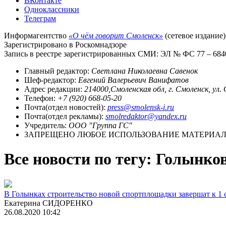
ВКонтакте
Одноклассники
Телеграм
Информагентство
«О чём говорит Смоленск»
(сетевое издание)
Зарегистрировано в Роскомнадзоре
Запись в реестре зарегистрированных СМИ: ЭЛ № ФС 77 – 68403
Главный редактор:
Светлана Николаевна Савенок
Шеф-редактор:
Евгений Валерьевич Ванифатов
Адрес редакции:
214000,Смоленская обл, г. Смоленск, ул.
Телефон:
+7 (920) 668-05-20
Почта(отдел новостей):
press@smolensk-i.ru
Почта(отдел рекламы):
smolredaktor@yandex.ru
Учредитель:
ООО "Группа ГС"
ЗАПРЕЩЕНО ЛЮБОЕ ИСПОЛЬЗОВАНИЕ МАТЕРИАЛО
Все новости по тегу: Голынко
В Голынках строительство новой спортплощадки завершат к 1 
Екатерина СИДОРЕНКО
26.08.2020 10:42