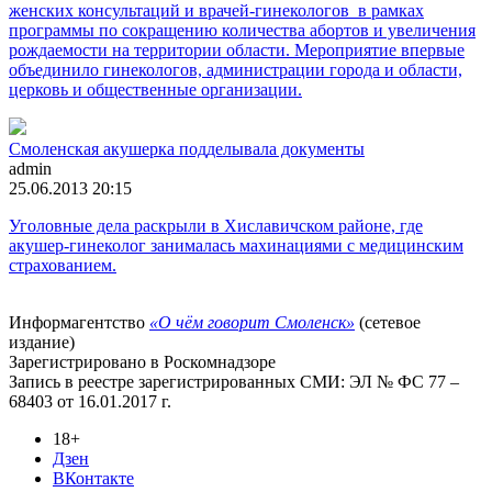
женских консультаций и врачей-гинекологов в рамках
программы по сокращению количества абортов и увеличения
рождаемости на территории области. Мероприятие впервые
объединило гинекологов, администрации города и области,
церковь и общественные организации.
Смоленская акушерка подделывала документы
admin
25.06.2013 20:15
Уголовные дела раскрыли в Хиславичском районе, где
акушер-гинеколог занималась махинациями с медицинским
страхованием.
Информагентство
«О чём говорит Смоленск»
(сетевое
издание)
Зарегистрировано в Роскомнадзоре
Запись в реестре зарегистрированных СМИ: ЭЛ № ФС 77 –
68403 от 16.01.2017 г.
18+
Дзен
ВКонтакте