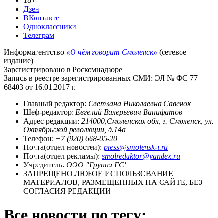
18+
Дзен
ВКонтакте
Одноклассники
Телеграм
Информагентство
«О чём говорит Смоленск»
(сетевое
издание)
Зарегистрировано в Роскомнадзоре
Запись в реестре зарегистрированных СМИ: ЭЛ № ФС 77 –
68403 от 16.01.2017 г.
Главный редактор:
Светлана Николаевна Савенок
Шеф-редактор:
Евгений Валерьевич Ванифатов
Адрес редакции:
214000,Смоленская обл, г. Смоленск, ул.
Октябрьской революции, д.14а
Телефон:
+7 (920) 668-05-20
Почта(отдел новостей):
press@smolensk-i.ru
Почта(отдел рекламы):
smolredaktor@yandex.ru
Учредитель:
ООО "Группа ГС"
ЗАПРЕЩЕНО ЛЮБОЕ ИСПОЛЬЗОВАНИЕ
МАТЕРИАЛОВ, РАЗМЕЩЕННЫХ НА САЙТЕ, БЕЗ
СОГЛАСИЯ РЕДАКЦИИ
Все новости по тегу: