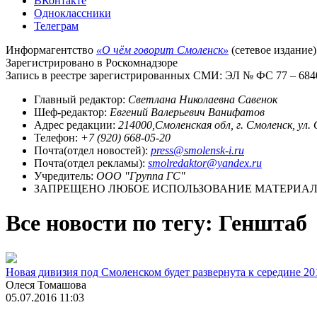
ВКонтакте
Одноклассники
Телеграм
Информагентство
«О чём говорит Смоленск»
(сетевое издание)
Зарегистрировано в Роскомнадзоре
Запись в реестре зарегистрированных СМИ: ЭЛ № ФС 77 – 68403
Главный редактор:
Светлана Николаевна Савенок
Шеф-редактор:
Евгений Валерьевич Ванифатов
Адрес редакции:
214000,Смоленская обл, г. Смоленск, ул.
Телефон:
+7 (920) 668-05-20
Почта(отдел новостей):
press@smolensk-i.ru
Почта(отдел рекламы):
smolredaktor@yandex.ru
Учредитель:
ООО "Группа ГС"
ЗАПРЕЩЕНО ЛЮБОЕ ИСПОЛЬЗОВАНИЕ МАТЕРИАЛО
Все новости по тегу: Генштаб
Новая дивизия под Смоленском будет развернута к середине 20
Олеся Томашова
05.07.2016 11:03