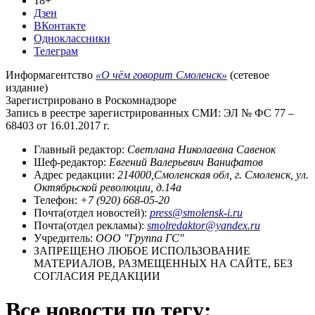
18+
Дзен
ВКонтакте
Одноклассники
Телеграм
Информагентство
«О чём говорит Смоленск»
(сетевое
издание)
Зарегистрировано в Роскомнадзоре
Запись в реестре зарегистрированных СМИ: ЭЛ № ФС 77 –
68403 от 16.01.2017 г.
Главный редактор:
Светлана Николаевна Савенок
Шеф-редактор:
Евгений Валерьевич Ванифатов
Адрес редакции:
214000,Смоленская обл, г. Смоленск, ул.
Октябрьской революции, д.14а
Телефон:
+7 (920) 668-05-20
Почта(отдел новостей):
press@smolensk-i.ru
Почта(отдел рекламы):
smolredaktor@yandex.ru
Учредитель:
ООО "Группа ГС"
ЗАПРЕЩЕНО ЛЮБОЕ ИСПОЛЬЗОВАНИЕ
МАТЕРИАЛОВ, РАЗМЕЩЕННЫХ НА САЙТЕ, БЕЗ
СОГЛАСИЯ РЕДАКЦИИ
Все новости по тегу: