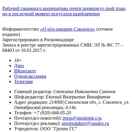
Рабочий гаражного кооператива почти провернул свой план,
но в последний момент испугался разоблачения
Информагентство
«О чём говорит Смоленск»
(сетевое
издание)
Зарегистрировано в Роскомнадзоре
Запись в реестре зарегистрированных СМИ: ЭЛ № ФС 77 –
68403 от 16.01.2017 г.
18+
Дзен
ВКонтакте
Одноклассники
Телеграм
Главный редактор:
Светлана Николаевна Савенок
Шеф-редактор:
Евгений Валерьевич Ванифатов
Адрес редакции:
214000,Смоленская обл, г. Смоленск, ул.
Октябрьской революции, д.14а
Телефон:
+7 (920) 668-05-20
Почта(отдел новостей):
press@smolensk-i.ru
Почта(отдел рекламы):
smolredaktor@yandex.ru
Учредитель:
ООО "Группа ГС"