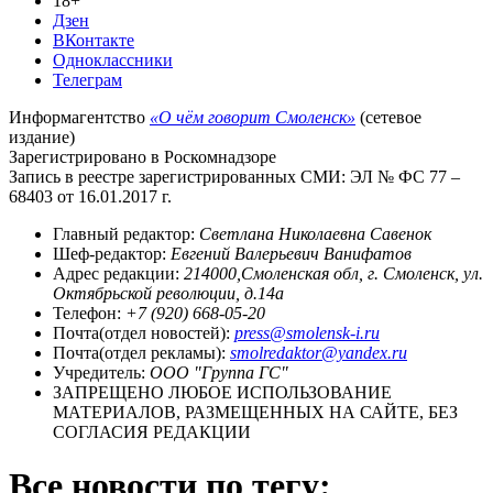
18+
Дзен
ВКонтакте
Одноклассники
Телеграм
Информагентство
«О чём говорит Смоленск»
(сетевое
издание)
Зарегистрировано в Роскомнадзоре
Запись в реестре зарегистрированных СМИ: ЭЛ № ФС 77 –
68403 от 16.01.2017 г.
Главный редактор:
Светлана Николаевна Савенок
Шеф-редактор:
Евгений Валерьевич Ванифатов
Адрес редакции:
214000,Смоленская обл, г. Смоленск, ул.
Октябрьской революции, д.14а
Телефон:
+7 (920) 668-05-20
Почта(отдел новостей):
press@smolensk-i.ru
Почта(отдел рекламы):
smolredaktor@yandex.ru
Учредитель:
ООО "Группа ГС"
ЗАПРЕЩЕНО ЛЮБОЕ ИСПОЛЬЗОВАНИЕ
МАТЕРИАЛОВ, РАЗМЕЩЕННЫХ НА САЙТЕ, БЕЗ
СОГЛАСИЯ РЕДАКЦИИ
Все новости по тегу: