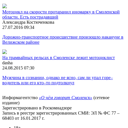
Мотоцикл на скорости протаранил иномарку в Смоленской
области. Есть пострадавший
Александра Костюченкова
27.07.2016 09:34
Дорожно-транспортное происшествие произошло накануне в
Велижском районе
На трамвайных рельсах в Смоленске лежит мотоциклист
dasha
24.08.2015 07:30
Мужчина в сознании, однако не ясно, сам ли упал горе–
водитель или его кто–то подтолкнул
Информагентство
«О чём говорит Смоленск»
(сетевое
издание)
Зарегистрировано в Роскомнадзоре
Запись в реестре зарегистрированных СМИ: ЭЛ № ФС 77 –
68403 от 16.01.2017 г.
18+