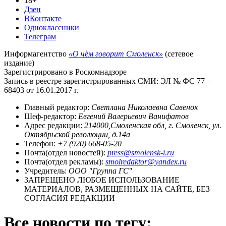
18+
Дзен
ВКонтакте
Одноклассники
Телеграм
Информагентство
«О чём говорит Смоленск»
(сетевое
издание)
Зарегистрировано в Роскомнадзоре
Запись в реестре зарегистрированных СМИ: ЭЛ № ФС 77 –
68403 от 16.01.2017 г.
Главный редактор:
Светлана Николаевна Савенок
Шеф-редактор:
Евгений Валерьевич Ванифатов
Адрес редакции:
214000,Смоленская обл, г. Смоленск, ул.
Октябрьской революции, д.14а
Телефон:
+7 (920) 668-05-20
Почта(отдел новостей):
press@smolensk-i.ru
Почта(отдел рекламы):
smolredaktor@yandex.ru
Учредитель:
ООО "Группа ГС"
ЗАПРЕЩЕНО ЛЮБОЕ ИСПОЛЬЗОВАНИЕ
МАТЕРИАЛОВ, РАЗМЕЩЕННЫХ НА САЙТЕ, БЕЗ
СОГЛАСИЯ РЕДАКЦИИ
Все новости по тегу: