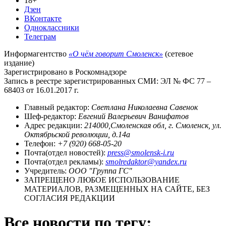
18+
Дзен
ВКонтакте
Одноклассники
Телеграм
Информагентство
«О чём говорит Смоленск»
(сетевое
издание)
Зарегистрировано в Роскомнадзоре
Запись в реестре зарегистрированных СМИ: ЭЛ № ФС 77 –
68403 от 16.01.2017 г.
Главный редактор:
Светлана Николаевна Савенок
Шеф-редактор:
Евгений Валерьевич Ванифатов
Адрес редакции:
214000,Смоленская обл, г. Смоленск, ул.
Октябрьской революции, д.14а
Телефон:
+7 (920) 668-05-20
Почта(отдел новостей):
press@smolensk-i.ru
Почта(отдел рекламы):
smolredaktor@yandex.ru
Учредитель:
ООО "Группа ГС"
ЗАПРЕЩЕНО ЛЮБОЕ ИСПОЛЬЗОВАНИЕ
МАТЕРИАЛОВ, РАЗМЕЩЕННЫХ НА САЙТЕ, БЕЗ
СОГЛАСИЯ РЕДАКЦИИ
Все новости по тегу: