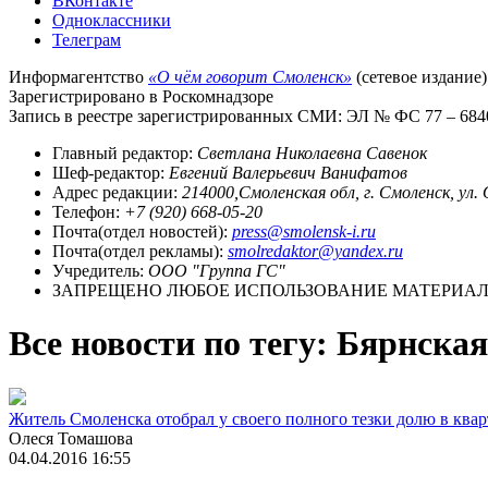
ВКонтакте
Одноклассники
Телеграм
Информагентство
«О чём говорит Смоленск»
(сетевое издание)
Зарегистрировано в Роскомнадзоре
Запись в реестре зарегистрированных СМИ: ЭЛ № ФС 77 – 68403
Главный редактор:
Светлана Николаевна Савенок
Шеф-редактор:
Евгений Валерьевич Ванифатов
Адрес редакции:
214000,Смоленская обл, г. Смоленск, ул.
Телефон:
+7 (920) 668-05-20
Почта(отдел новостей):
press@smolensk-i.ru
Почта(отдел рекламы):
smolredaktor@yandex.ru
Учредитель:
ООО "Группа ГС"
ЗАПРЕЩЕНО ЛЮБОЕ ИСПОЛЬЗОВАНИЕ МАТЕРИАЛО
Все новости по тегу: Бярнская
Житель Смоленска отобрал у своего полного тезки долю в квар
Олеся Томашова
04.04.2016 16:55