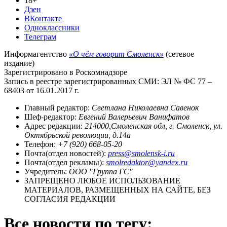
18+
Дзен
ВКонтакте
Одноклассники
Телеграм
Информагентство
«О чём говорит Смоленск»
(сетевое
издание)
Зарегистрировано в Роскомнадзоре
Запись в реестре зарегистрированных СМИ: ЭЛ № ФС 77 –
68403 от 16.01.2017 г.
Главный редактор:
Светлана Николаевна Савенок
Шеф-редактор:
Евгений Валерьевич Ванифатов
Адрес редакции:
214000,Смоленская обл, г. Смоленск, ул.
Октябрьской революции, д.14а
Телефон:
+7 (920) 668-05-20
Почта(отдел новостей):
press@smolensk-i.ru
Почта(отдел рекламы):
smolredaktor@yandex.ru
Учредитель:
ООО "Группа ГС"
ЗАПРЕЩЕНО ЛЮБОЕ ИСПОЛЬЗОВАНИЕ
МАТЕРИАЛОВ, РАЗМЕЩЕННЫХ НА САЙТЕ, БЕЗ
СОГЛАСИЯ РЕДАКЦИИ
Все новости по тегу: